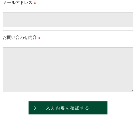
メールアドレス
※
＜個人情報を与えなかった場合に生じる結果＞
必要な情報を頂けない場合は、それに対応した当社のサービス
をご提供できない場合がございますので予めご了承ください。
お問い合わせ内容
＜個人情報の開示･訂正・削除･利用停止の手続について＞
※
当社では、お客様の個人情報の開示･訂正･削除・利用停止の手
続を定めさせて頂いております。
ご本人である事を確認のうえ、対応させて頂きます。
個人情報の開示･訂正･削除・利用停止の具体的