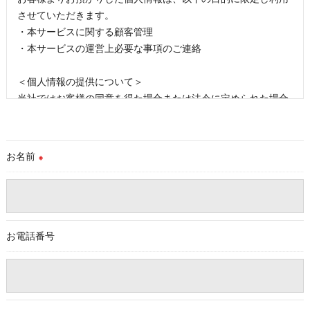
させていただきます。
・本サービスに関する顧客管理
・本サービスの運営上必要な事項のご連絡
＜個人情報の提供について＞
当社ではお客様の同意を得た場合または法令に定められた場合
を除き、
取得した個人情報を第三者に提供することはいたしません。
お名前
※
＜個人情報の委託について＞
当社では、利用目的の達成に必要な範囲において、個人情報を
外部に委託する場合があります。
これらの委託先に対しては個人情報保護契約等の措置をとり、
適切な監督を行います。
お電話番号
＜個人情報の安全管理＞
当社では、個人情報の漏洩等がなされないよう、適切に安全管
理対策を実施します。