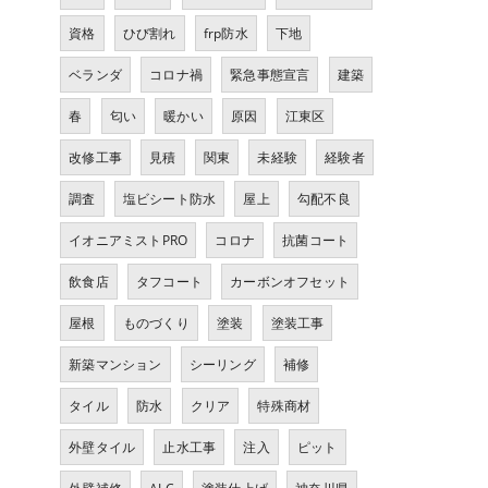
資格
ひび割れ
frp防水
下地
ベランダ
コロナ禍
緊急事態宣言
建築
春
匂い
暖かい
原因
江東区
改修工事
見積
関東
未経験
経験者
調査
塩ビシート防水
屋上
勾配不良
イオニアミストPRO
コロナ
抗菌コート
飲食店
タフコート
カーボンオフセット
屋根
ものづくり
塗装
塗装工事
新築マンション
シーリング
補修
タイル
防水
クリア
特殊商材
外壁タイル
止水工事
注入
ピット