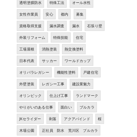
透明塗膜防水
特殊工法
オール水性
女性作業員
安心
都内
募集
資格取得支援
漏水調査
漏水
石張り壁
外装リフォーム
特殊技能
住宅
工場屋根
消熱塗装
熱交換塗料
日本代表
サッカー
ワールドカップ
オリパラレガシー
機能性塗料
戸建住宅
外壁塗装
レガシー工事
建設業魅力
オリンピック
仕上げ工事
ランドマーク
やりがいのある仕事
面白い
ブルカラ
JKセライダー
剥落
アクアバインド
桜
木場公園
正社員 防水 荒川区 ブルカラ