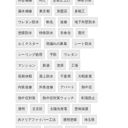
外壁補修
ALC
塗装仕上げ
神奈川県
漏水補修
東京都
加盟店
多能工
ウレタン防水
軟化
改修
地下外壁防水
塗膜防水
特殊防水
衣食住
贅沢
ルミテスター
雨漏れの募集
シート防水
シーリング処理
予防
ウレタン
マンション
新築
塗床
工場
長期休暇
屋上防水
千葉県
大昭産業
内装改修
外装改修
アパート
熱中症
熱中症対策
熱中症対策ウォッチ
剥落防止
透明
文京区
太陽光発電
壁画保護
JKクリアファイバー工法
透明塗膜
埼玉県