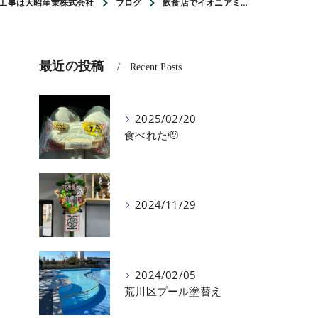
工事は大昭産業株式会社
ブログ
飲食店でイオニアミ…
最近の投稿
Recent Posts
2025/02/20
食べれた🫡
2024/11/29
2024/02/05
荒川区プール塗替え