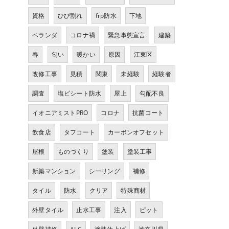
資格
ひび割れ
frp防水
下地
ベランダ
コロナ禍
緊急事態宣言
建築
春
匂い
暖かい
原因
江東区
改修工事
見積
関東
未経験
経験者
調査
塩ビシート防水
屋上
勾配不良
イオニアミストPRO
コロナ
抗菌コート
飲食店
タフコート
カーボンオフセット
屋根
ものづくり
塗装
塗装工事
新築マンション
シーリング
補修
タイル
防水
クリア
特殊商材
外壁タイル
止水工事
注入
ピット