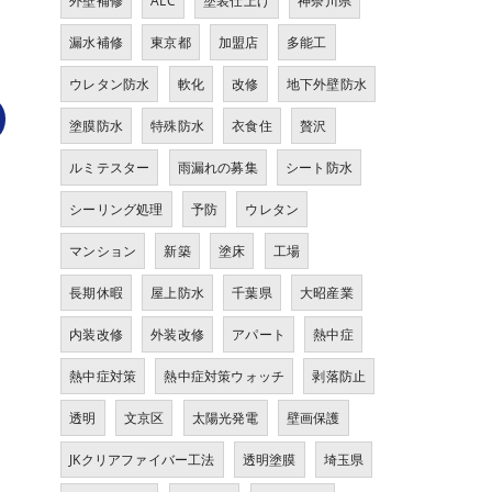
外壁補修
ALC
塗装仕上げ
神奈川県
漏水補修
東京都
加盟店
多能工
ウレタン防水
軟化
改修
地下外壁防水
塗膜防水
特殊防水
衣食住
贅沢
ルミテスター
雨漏れの募集
シート防水
シーリング処理
予防
ウレタン
マンション
新築
塗床
工場
長期休暇
屋上防水
千葉県
大昭産業
内装改修
外装改修
アパート
熱中症
熱中症対策
熱中症対策ウォッチ
剥落防止
透明
文京区
太陽光発電
壁画保護
JKクリアファイバー工法
透明塗膜
埼玉県