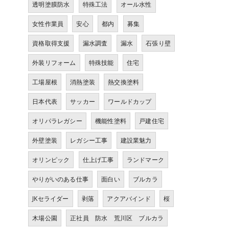
透明塗膜防水
特殊工法
オール水性
女性作業員
安心
都内
募集
資格取得支援
漏水調査
漏水
石張り壁
外装リフォーム
特殊技能
住宅
工場屋根
消熱塗装
熱交換塗料
日本代表
サッカー
ワールドカップ
オリパラレガシー
機能性塗料
戸建住宅
外壁塗装
レガシー工事
建設業魅力
オリンピック
仕上げ工事
ランドマーク
やりがいのある仕事
面白い
ブルカラ
JKセライダー
剥落
アクアバインド
桜
木場公園
正社員 防水 荒川区 ブルカラ