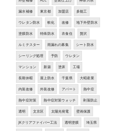
外壁補修
ALC
塗装仕上げ
神奈川県
漏水補修
東京都
加盟店
多能工
ウレタン防水
軟化
改修
地下外壁防水
塗膜防水
特殊防水
衣食住
贅沢
ルミテスター
雨漏れの募集
シート防水
シーリング処理
予防
ウレタン
マンション
新築
塗床
工場
長期休暇
屋上防水
千葉県
大昭産業
内装改修
外装改修
アパート
熱中症
熱中症対策
熱中症対策ウォッチ
剥落防止
透明
文京区
太陽光発電
壁画保護
JKクリアファイバー工法
透明塗膜
埼玉県