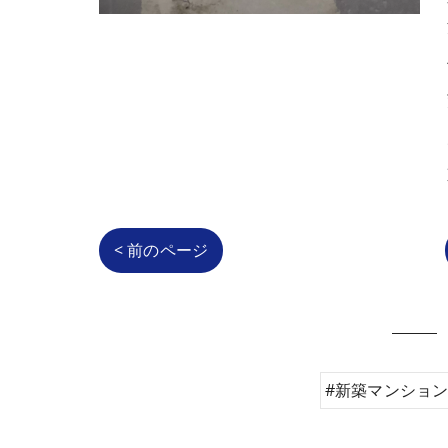
< 前のページ
#新築マンショ