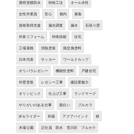
透明塗膜防水
特殊工法
オール水性
女性作業員
安心
都内
募集
資格取得支援
漏水調査
漏水
石張り壁
外装リフォーム
特殊技能
住宅
工場屋根
消熱塗装
熱交換塗料
日本代表
サッカー
ワールドカップ
オリパラレガシー
機能性塗料
戸建住宅
外壁塗装
レガシー工事
建設業魅力
オリンピック
仕上げ工事
ランドマーク
やりがいのある仕事
面白い
ブルカラ
JKセライダー
剥落
アクアバインド
桜
木場公園
正社員 防水 荒川区 ブルカラ