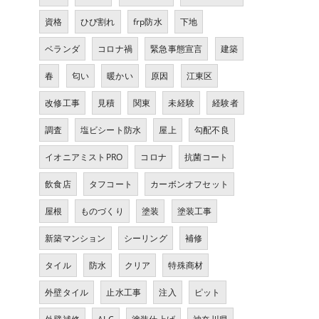
資格
ひび割れ
frp防水
下地
ベランダ
コロナ禍
緊急事態宣言
建築
春
匂い
暖かい
原因
江東区
改修工事
見積
関東
未経験
経験者
調査
塩ビシート防水
屋上
勾配不良
イオニアミストPRO
コロナ
抗菌コート
飲食店
タフコート
カーボンオフセット
屋根
ものづくり
塗装
塗装工事
新築マンション
シーリング
補修
タイル
防水
クリア
特殊商材
外壁タイル
止水工事
注入
ピット