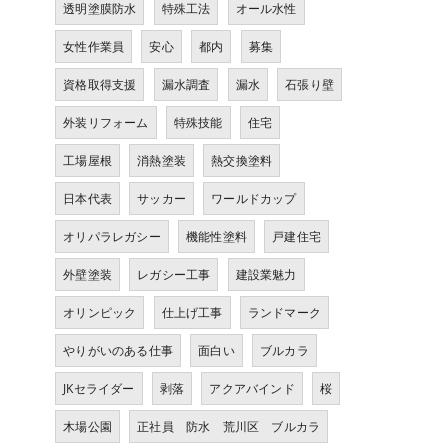
透明塗膜防水
特殊工法
オール水性
女性作業員
安心
都内
募集
資格取得支援
漏水調査
漏水
石張り壁
外装リフォーム
特殊技能
住宅
工場屋根
消熱塗装
熱交換塗料
日本代表
サッカー
ワールドカップ
オリパラレガシー
機能性塗料
戸建住宅
外壁塗装
レガシー工事
建設業魅力
オリンピック
仕上げ工事
ランドマーク
やりがいのある仕事
面白い
ブルカラ
JKセライダー
剥落
アクアバインド
桜
木場公園
正社員 防水 荒川区 ブルカラ