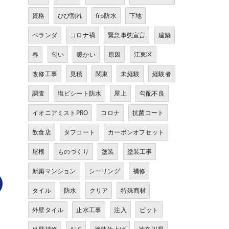
資格
ひび割れ
frp防水
下地
ベランダ
コロナ禍
緊急事態宣言
建築
春
匂い
暖かい
原因
江東区
改修工事
見積
関東
未経験
経験者
調査
塩ビシート防水
屋上
勾配不良
イオニアミストPRO
コロナ
抗菌コート
飲食店
タフコート
カーボンオフセット
屋根
ものづくり
塗装
塗装工事
新築マンション
シーリング
補修
タイル
防水
クリア
特殊商材
外壁タイル
止水工事
注入
ピット