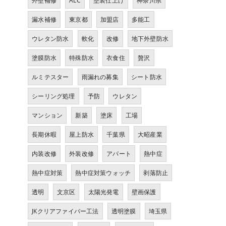
外壁補修
ALC
塗装仕上げ
神奈川県
漏水補修
東京都
加盟店
多能工
ウレタン防水
軟化
改修
地下外壁防水
塗膜防水
特殊防水
衣食住
贅沢
ルミテスター
雨漏れの募集
シート防水
シーリング処理
予防
ウレタン
マンション
新築
塗床
工場
長期休暇
屋上防水
千葉県
大昭産業
内装改修
外装改修
アパート
熱中症
熱中症対策
熱中症対策ウォッチ
剥落防止
透明
文京区
太陽光発電
壁画保護
JKクリアファイバー工法
透明塗膜
埼玉県