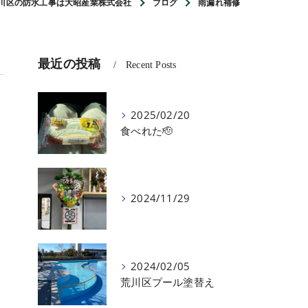
川区の防水工事は大昭産業株式会社
ブログ
雨漏れ補修
最近の投稿
Recent Posts
2025/02/20
食べれた🫡
2024/11/29
2024/02/05
荒川区プール塗替え