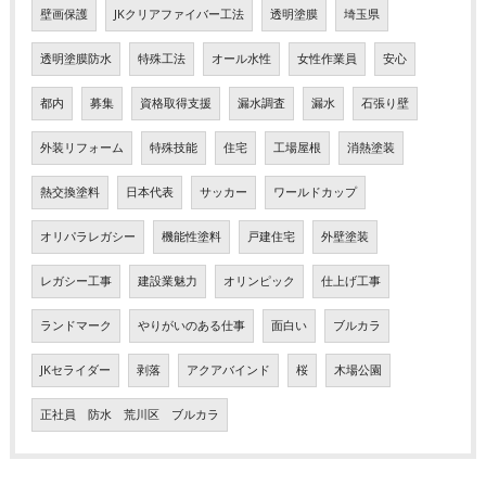
壁画保護
JKクリアファイバー工法
透明塗膜
埼玉県
透明塗膜防水
特殊工法
オール水性
女性作業員
安心
都内
募集
資格取得支援
漏水調査
漏水
石張り壁
外装リフォーム
特殊技能
住宅
工場屋根
消熱塗装
熱交換塗料
日本代表
サッカー
ワールドカップ
オリパラレガシー
機能性塗料
戸建住宅
外壁塗装
レガシー工事
建設業魅力
オリンピック
仕上げ工事
ランドマーク
やりがいのある仕事
面白い
ブルカラ
JKセライダー
剥落
アクアバインド
桜
木場公園
正社員 防水 荒川区 ブルカラ