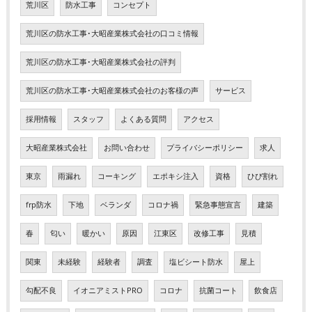
荒川区
防水工事
コンセプト
荒川区の防水工事･大昭産業株式会社の口コミ情報
荒川区の防水工事･大昭産業株式会社の評判
荒川区の防水工事･大昭産業株式会社のお客様の声
サービス
採用情報
スタッフ
よくある質問
アクセス
大昭産業株式会社
お問い合わせ
プライバシーポリシー
求人
東京
雨漏れ
コーキング
エポキシ注入
資格
ひび割れ
frp防水
下地
ベランダ
コロナ禍
緊急事態宣言
建築
春
匂い
暖かい
原因
江東区
改修工事
見積
関東
未経験
経験者
調査
塩ビシート防水
屋上
勾配不良
イオニアミストPRO
コロナ
抗菌コート
飲食店