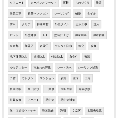
タフコート
カーボンオフセット
屋根
ものづくり
塗装
塗装工事
新築マンション
シーリング
補修
タイル
防水
クリア
特殊商材
外壁タイル
止水工事
注入
ピット
外壁補修
ALC
塗装仕上げ
神奈川県
漏水補修
東京都
加盟店
多能工
ウレタン防水
軟化
改修
地下外壁防水
塗膜防水
特殊防水
衣食住
贅沢
ルミテスター
雨漏れの募集
シート防水
シーリング処理
予防
ウレタン
マンション
新築
塗床
工場
長期休暇
屋上防水
千葉県
大昭産業
内装改修
外装改修
アパート
熱中症
熱中症対策
熱中症対策ウォッチ
剥落防止
透明
文京区
太陽光発電