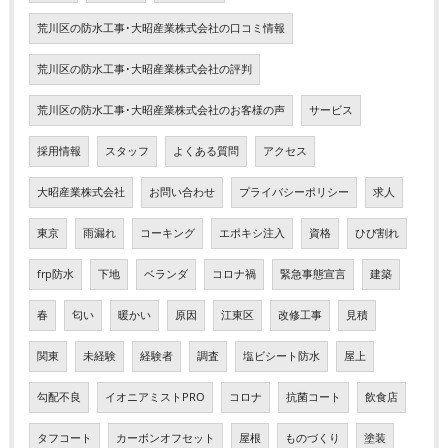
荒川区の防水工事･大昭産業株式会社の口コミ情報
荒川区の防水工事･大昭産業株式会社の評判
荒川区の防水工事･大昭産業株式会社のお客様の声
サービス
採用情報
スタッフ
よくある質問
アクセス
大昭産業株式会社
お問い合わせ
プライバシーポリシー
求人
東京
雨漏れ
コーキング
エポキシ注入
資格
ひび割れ
frp防水
下地
ベランダ
コロナ禍
緊急事態宣言
建築
春
匂い
暖かい
原因
江東区
改修工事
見積
関東
未経験
経験者
調査
塩ビシート防水
屋上
勾配不良
イオニアミストPRO
コロナ
抗菌コート
飲食店
タフコート
カーボンオフセット
屋根
ものづくり
塗装