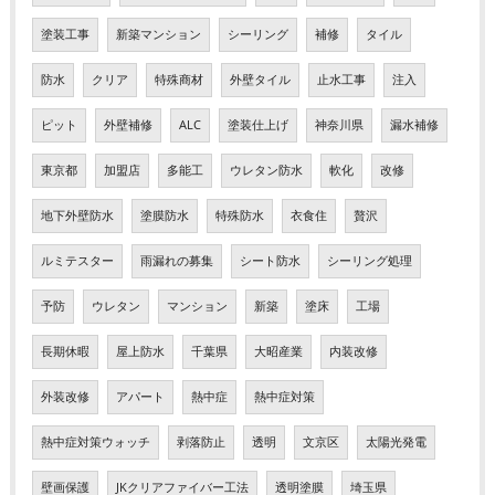
塗装工事
新築マンション
シーリング
補修
タイル
防水
クリア
特殊商材
外壁タイル
止水工事
注入
ピット
外壁補修
ALC
塗装仕上げ
神奈川県
漏水補修
東京都
加盟店
多能工
ウレタン防水
軟化
改修
地下外壁防水
塗膜防水
特殊防水
衣食住
贅沢
ルミテスター
雨漏れの募集
シート防水
シーリング処理
予防
ウレタン
マンション
新築
塗床
工場
長期休暇
屋上防水
千葉県
大昭産業
内装改修
外装改修
アパート
熱中症
熱中症対策
熱中症対策ウォッチ
剥落防止
透明
文京区
太陽光発電
壁画保護
JKクリアファイバー工法
透明塗膜
埼玉県