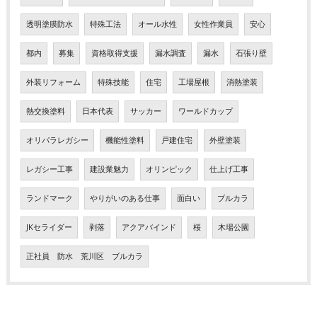
透明塗膜防水
特殊工法
オール水性
女性作業員
安心
都内
募集
資格取得支援
漏水調査
漏水
石張り壁
外装リフォーム
特殊技能
住宅
工場屋根
消熱塗装
熱交換塗料
日本代表
サッカー
ワールドカップ
オリパラレガシー
機能性塗料
戸建住宅
外壁塗装
レガシー工事
建設業魅力
オリンピック
仕上げ工事
ランドマーク
やりがいのある仕事
面白い
ブルカラ
JKセライダー
剥落
アクアバインド
桜
木場公園
正社員 防水 荒川区 ブルカラ