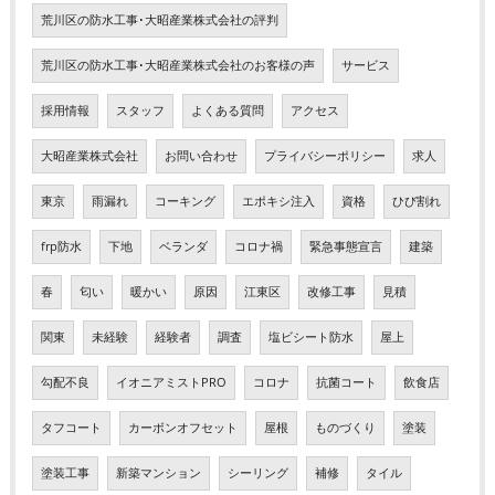
荒川区の防水工事･大昭産業株式会社の評判
荒川区の防水工事･大昭産業株式会社のお客様の声
サービス
採用情報
スタッフ
よくある質問
アクセス
大昭産業株式会社
お問い合わせ
プライバシーポリシー
求人
東京
雨漏れ
コーキング
エポキシ注入
資格
ひび割れ
frp防水
下地
ベランダ
コロナ禍
緊急事態宣言
建築
春
匂い
暖かい
原因
江東区
改修工事
見積
関東
未経験
経験者
調査
塩ビシート防水
屋上
勾配不良
イオニアミストPRO
コロナ
抗菌コート
飲食店
タフコート
カーボンオフセット
屋根
ものづくり
塗装
塗装工事
新築マンション
シーリング
補修
タイル