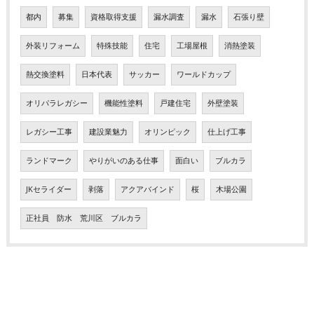
都内
募集
資格取得支援
漏水調査
漏水
石張り壁
外装リフォーム
特殊技能
住宅
工場屋根
消熱塗装
熱交換塗料
日本代表
サッカー
ワールドカップ
オリパラレガシー
機能性塗料
戸建住宅
外壁塗装
レガシー工事
建設業魅力
オリンピック
仕上げ工事
ランドマーク
やりがいのある仕事
面白い
ブルカラ
JKセライダー
剥落
アクアバインド
桜
木場公園
正社員 防水 荒川区 ブルカラ