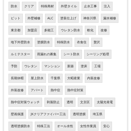
防水
クリア
特殊商材
外壁タイル
止水工事
注入
ピット
外壁補修
ALC
塗装仕上げ
神奈川県
漏水補修
東京都
加盟店
多能工
ウレタン防水
軟化
改修
地下外壁防水
塗膜防水
特殊防水
衣食住
贅沢
ルミテスター
雨漏れの募集
シート防水
シーリング処理
予防
ウレタン
マンション
新築
塗床
工場
長期休暇
屋上防水
千葉県
大昭産業
内装改修
外装改修
アパート
熱中症
熱中症対策
熱中症対策ウォッチ
剥落防止
透明
文京区
太陽光発電
壁画保護
JKクリアファイバー工法
透明塗膜
埼玉県
透明塗膜防水
特殊工法
オール水性
女性作業員
安心