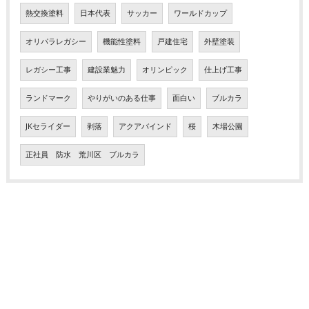
熱交換塗料
日本代表
サッカー
ワールドカップ
オリパラレガシー
機能性塗料
戸建住宅
外壁塗装
レガシー工事
建設業魅力
オリンピック
仕上げ工事
ランドマーク
やりがいのある仕事
面白い
ブルカラ
JKセライダー
剥落
アクアバインド
桜
木場公園
正社員 防水 荒川区 ブルカラ