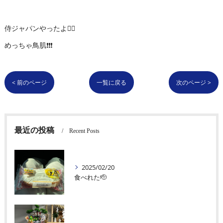
侍ジャパンやったよ👍🏻
めっちゃ鳥肌❗️❗️❗️
< 前のページ
一覧に戻る
次のページ >
最近の投稿
Recent Posts
2025/02/20
食べれた🫡