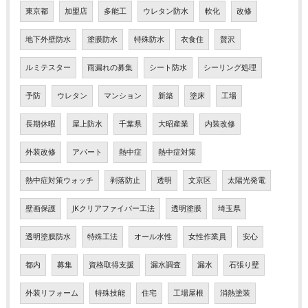
東京都
加盟店
多能工
ウレタン防水
軟化
改修
地下外壁防水
塗膜防水
特殊防水
衣食住
贅沢
ルミテスター
雨漏れの募集
シート防水
シーリング処理
予防
ウレタン
マンション
新築
塗床
工場
長期休暇
屋上防水
千葉県
大昭産業
内装改修
外装改修
アパート
熱中症
熱中症対策
熱中症対策ウォッチ
剥落防止
透明
文京区
太陽光発電
壁画保護
JKクリアファイバー工法
透明塗膜
埼玉県
透明塗膜防水
特殊工法
オール水性
女性作業員
安心
都内
募集
資格取得支援
漏水調査
漏水
石張り壁
外装リフォーム
特殊技能
住宅
工場屋根
消熱塗装