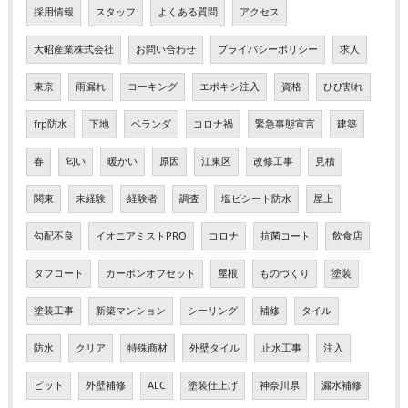
採用情報
スタッフ
よくある質問
アクセス
大昭産業株式会社
お問い合わせ
プライバシーポリシー
求人
東京
雨漏れ
コーキング
エポキシ注入
資格
ひび割れ
frp防水
下地
ベランダ
コロナ禍
緊急事態宣言
建築
春
匂い
暖かい
原因
江東区
改修工事
見積
関東
未経験
経験者
調査
塩ビシート防水
屋上
勾配不良
イオニアミストPRO
コロナ
抗菌コート
飲食店
タフコート
カーボンオフセット
屋根
ものづくり
塗装
塗装工事
新築マンション
シーリング
補修
タイル
防水
クリア
特殊商材
外壁タイル
止水工事
注入
ピット
外壁補修
ALC
塗装仕上げ
神奈川県
漏水補修