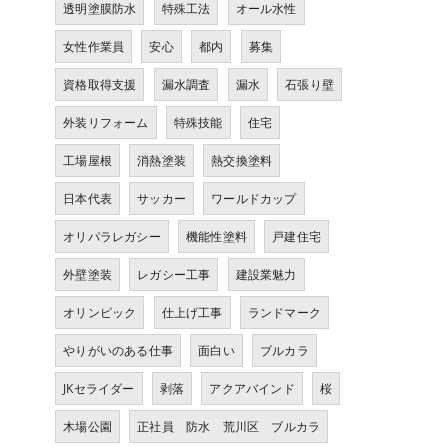
透明塗膜防水
特殊工法
オール水性
女性作業員
安心
都内
募集
資格取得支援
漏水調査
漏水
石張り壁
外装リフォーム
特殊技能
住宅
工場屋根
消熱塗装
熱交換塗料
日本代表
サッカー
ワールドカップ
オリパラレガシー
機能性塗料
戸建住宅
外壁塗装
レガシー工事
建設業魅力
オリンピック
仕上げ工事
ランドマーク
やりがいのある仕事
面白い
ブルカラ
JKセライダー
剥落
アクアバインド
桜
木場公園
正社員 防水 荒川区 ブルカラ