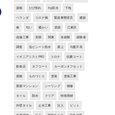
資格
ひび割れ
frp防水
下地
ベランダ
コロナ禍
緊急事態宣言
建築
春
匂い
暖かい
原因
江東区
改修工事
見積
関東
未経験
経験者
調査
塩ビシート防水
屋上
勾配不良
イオニアミストPRO
コロナ
抗菌コート
飲食店
タフコート
カーボンオフセット
屋根
ものづくり
塗装
塗装工事
新築マンション
シーリング
補修
タイル
防水
クリア
特殊商材
外壁タイル
止水工事
注入
ピット