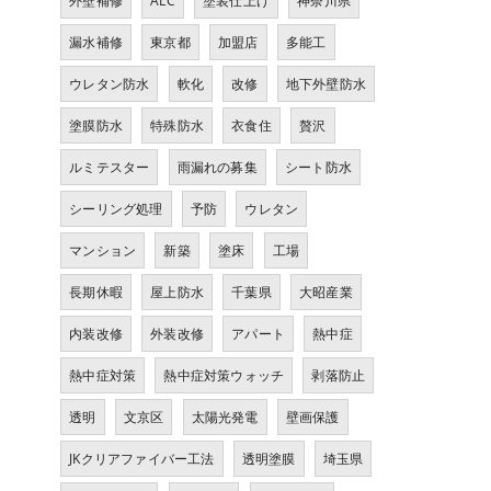
外壁補修
ALC
塗装仕上げ
神奈川県
漏水補修
東京都
加盟店
多能工
ウレタン防水
軟化
改修
地下外壁防水
塗膜防水
特殊防水
衣食住
贅沢
ルミテスター
雨漏れの募集
シート防水
シーリング処理
予防
ウレタン
マンション
新築
塗床
工場
長期休暇
屋上防水
千葉県
大昭産業
内装改修
外装改修
アパート
熱中症
熱中症対策
熱中症対策ウォッチ
剥落防止
透明
文京区
太陽光発電
壁画保護
JKクリアファイバー工法
透明塗膜
埼玉県