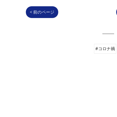
< 前のページ
#コロナ禍