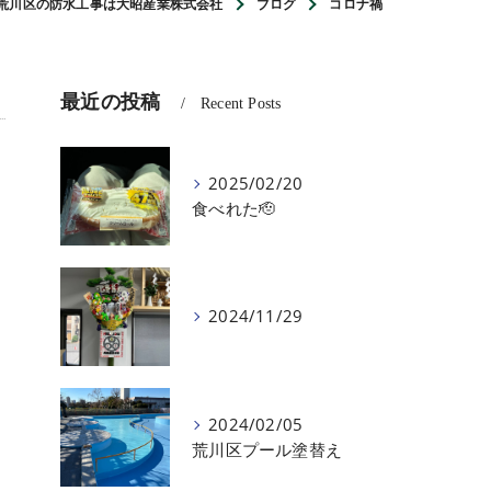
荒川区の防水工事は大昭産業株式会社
ブログ
コロナ禍
最近の投稿
Recent Posts
2025/02/20
食べれた🫡
2024/11/29
2024/02/05
荒川区プール塗替え