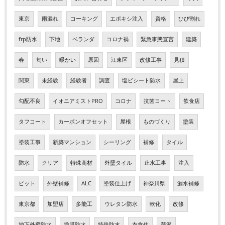
東京
雨漏れ
コーキング
エポキシ注入
資格
ひび割れ
frp防水
下地
ベランダ
コロナ禍
緊急事態宣言
建築
春
匂い
暖かい
原因
江東区
改修工事
見積
関東
未経験
経験者
調査
塩ビシート防水
屋上
勾配不良
イオニアミストPRO
コロナ
抗菌コート
飲食店
タフコート
カーボンオフセット
屋根
ものづくり
塗装
塗装工事
新築マンション
シーリング
補修
タイル
防水
クリア
特殊商材
外壁タイル
止水工事
注入
ピット
外壁補修
ALC
塗装仕上げ
神奈川県
漏水補修
東京都
加盟店
多能工
ウレタン防水
軟化
改修
地下外壁防水
塗膜防水
特殊防水
衣食住
贅沢