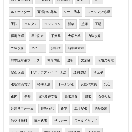
ルミテスター
雨漏れの募集
シート防水
シーリング処理
予防
ウレタン
マンション
新築
塗床
工場
長期休暇
屋上防水
千葉県
大昭産業
内装改修
外装改修
アパート
熱中症
熱中症対策
熱中症対策ウォッチ
剥落防止
透明
文京区
太陽光発電
壁画保護
JKクリアファイバー工法
透明塗膜
埼玉県
透明塗膜防水
特殊工法
オール水性
女性作業員
安心
都内
募集
資格取得支援
漏水調査
漏水
石張り壁
外装リフォーム
特殊技能
住宅
工場屋根
消熱塗装
熱交換塗料
日本代表
サッカー
ワールドカップ