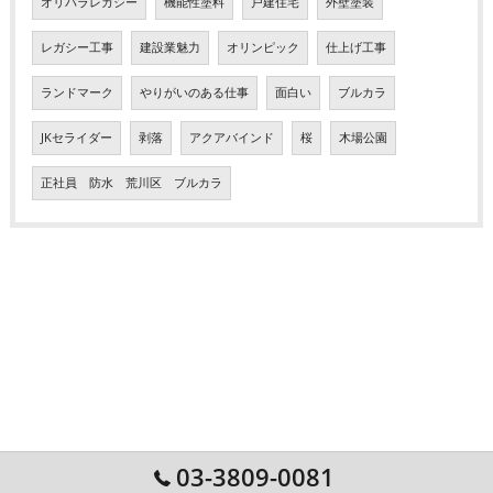
オリパラレガシー
機能性塗料
戸建住宅
外壁塗装
レガシー工事
建設業魅力
オリンピック
仕上げ工事
ランドマーク
やりがいのある仕事
面白い
ブルカラ
JKセライダー
剥落
アクアバインド
桜
木場公園
正社員 防水 荒川区 ブルカラ
03-3809-0081