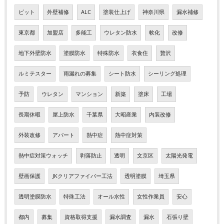
ピット
外壁補修
ALC
塗装仕上げ
神奈川県
漏水補修
東京都
加盟店
多能工
ウレタン防水
軟化
改修
地下外壁防水
塗膜防水
特殊防水
衣食住
贅沢
ルミテスター
雨漏れの募集
シート防水
シーリング処理
予防
ウレタン
マンション
新築
塗床
工場
長期休暇
屋上防水
千葉県
大昭産業
内装改修
外装改修
アパート
熱中症
熱中症対策
熱中症対策ウォッチ
剥落防止
透明
文京区
太陽光発電
壁画保護
JKクリアファイバー工法
透明塗膜
埼玉県
透明塗膜防水
特殊工法
オール水性
女性作業員
安心
都内
募集
資格取得支援
漏水調査
漏水
石張り壁