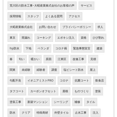
荒川区の防水工事･大昭産業株式会社のお客様の声
サービス
採用情報
スタッフ
よくある質問
アクセス
大昭産業株式会社
お問い合わせ
プライバシーポリシー
求人
東京
雨漏れ
コーキング
エポキシ注入
資格
ひび割れ
frp防水
下地
ベランダ
コロナ禍
緊急事態宣言
建築
春
匂い
暖かい
原因
江東区
改修工事
見積
関東
未経験
経験者
調査
塩ビシート防水
屋上
勾配不良
イオニアミストPRO
コロナ
抗菌コート
飲食店
タフコート
カーボンオフセット
屋根
ものづくり
塗装
塗装工事
新築マンション
シーリング
補修
タイル
防水
クリア
特殊商材
外壁タイル
止水工事
注入