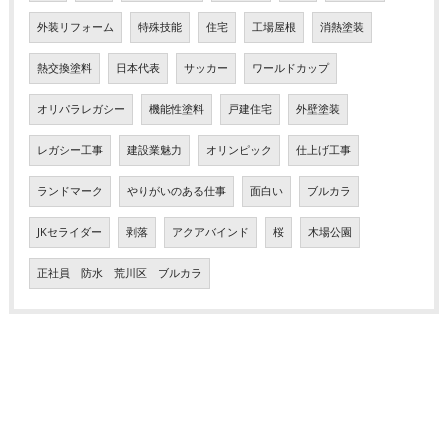
外装リフォーム
特殊技能
住宅
工場屋根
消熱塗装
熱交換塗料
日本代表
サッカー
ワールドカップ
オリパラレガシー
機能性塗料
戸建住宅
外壁塗装
レガシー工事
建設業魅力
オリンピック
仕上げ工事
ランドマーク
やりがいのある仕事
面白い
ブルカラ
JKセライダー
剥落
アクアバインド
桜
木場公園
正社員 防水 荒川区 ブルカラ