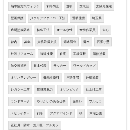
熱中症対策ウォッチ
剥落防止
透明
文京区
太陽光発電
壁画保護
JKクリアファイバー工法
透明塗膜
埼玉県
透明塗膜防水
特殊工法
オール水性
女性作業員
安心
都内
募集
資格取得支援
漏水調査
漏水
石張り壁
外装リフォーム
特殊技能
住宅
工場屋根
消熱塗装
熱交換塗料
日本代表
サッカー
ワールドカップ
オリパラレガシー
機能性塗料
戸建住宅
外壁塗装
レガシー工事
建設業魅力
オリンピック
仕上げ工事
ランドマーク
やりがいのある仕事
面白い
ブルカラ
JKセライダー
剥落
アクアバインド
桜
木場公園
正社員 防水 荒川区 ブルカラ