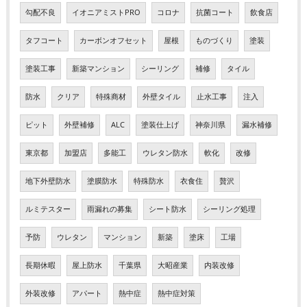
勾配不良
イオニアミストPRO
コロナ
抗菌コート
飲食店
タフコート
カーボンオフセット
屋根
ものづくり
塗装
塗装工事
新築マンション
シーリング
補修
タイル
防水
クリア
特殊商材
外壁タイル
止水工事
注入
ピット
外壁補修
ALC
塗装仕上げ
神奈川県
漏水補修
東京都
加盟店
多能工
ウレタン防水
軟化
改修
地下外壁防水
塗膜防水
特殊防水
衣食住
贅沢
ルミテスター
雨漏れの募集
シート防水
シーリング処理
予防
ウレタン
マンション
新築
塗床
工場
長期休暇
屋上防水
千葉県
大昭産業
内装改修
外装改修
アパート
熱中症
熱中症対策