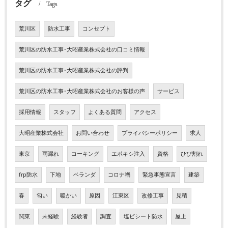
タグ
Tags
荒川区
防水工事
コンセプト
荒川区の防水工事･大昭産業株式会社の口コミ情報
荒川区の防水工事･大昭産業株式会社の評判
荒川区の防水工事･大昭産業株式会社のお客様の声
サービス
採用情報
スタッフ
よくある質問
アクセス
大昭産業株式会社
お問い合わせ
プライバシーポリシー
求人
東京
雨漏れ
コーキング
エポキシ注入
資格
ひび割れ
frp防水
下地
ベランダ
コロナ禍
緊急事態宣言
建築
春
匂い
暖かい
原因
江東区
改修工事
見積
関東
未経験
経験者
調査
塩ビシート防水
屋上